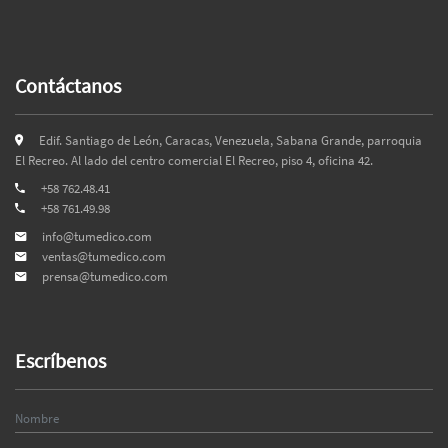
Contáctanos
Edif. Santiago de León, Caracas, Venezuela, Sabana Grande, parroquia
El Recreo. Al lado del centro comercial El Recreo, piso 4, oficina 42.
+58 762.48.41
+58 761.49.98
info@tumedico.com
ventas@tumedico.com
prensa@tumedico.com
Escríbenos