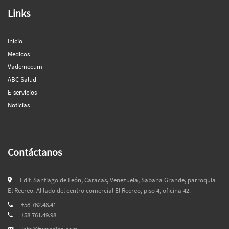
Links
Inicio
Medicos
Vademecum
ABC Salud
E-servicios
Noticias
Contáctanos
Edif. Santiago de León, Caracas, Venezuela, Sabana Grande, parroquia
El Recreo. Al lado del centro comercial El Recreo, piso 4, oficina 42.
+58 762.48.41
+58 761.49.98