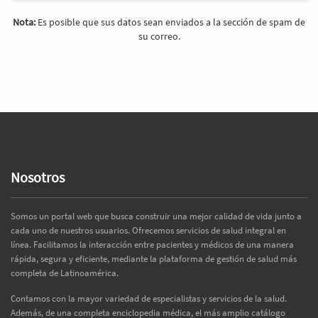
Nota:
Es posible que sus datos sean enviados a la sección de spam de
su correo.
Nosotros
Somos un portal web que busca construir una mejor calidad de vida junto a
cada uno de nuestros usuarios. Ofrecemos servicios de salud integral en
línea. Facilitamos la interacción entre pacientes y médicos de una manera
rápida, segura y eficiente, mediante la plataforma de gestión de salud más
completa de Latinoamérica.
Contamos con la mayor variedad de especialistas y servicios de la salud.
Además, de una completa enciclopedia médica, el más amplio catálogo