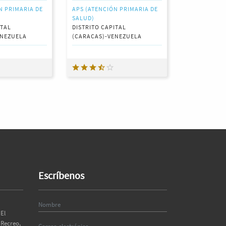
N PRIMARIA DE
APS (ATENCIÓN PRIMARIA DE
SALUD)
ITAL
DISTRITO CAPITAL
ENEZUELA
(CARACAS)-VENEZUELA
Escríbenos
El
 Recreo,