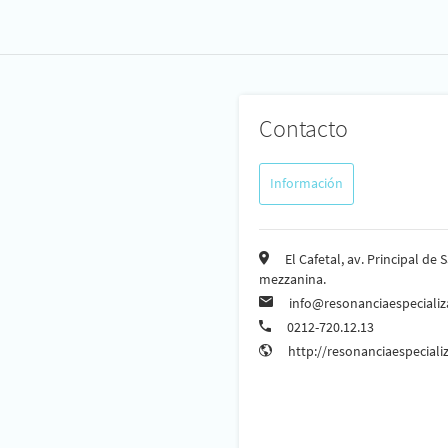
Contacto
Información
El Cafetal, av. Principal de
mezzanina.
info@resonanciaespeciali
0212-720.12.13
http://resonanciaespecial