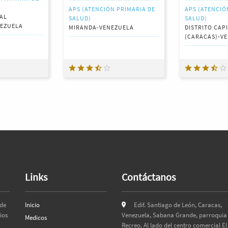
APS (ATENCIÓN PRIMARIA DE
APS (ATENCIÓ
TAL
SALUD)
SALUD)
NEZUELA
MIRANDA-VENEZUELA
DISTRITO CAP
(CARACAS)-V
Links
Contáctanos
 de
Inicio
Edif. Santiago de León, Caracas,
ios
Venezuela, Sabana Grande, parroquia 
Medicos
Recreo. Al lado del centro comercial El