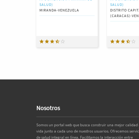
SALUD)
SALUD)
MIRANDA-VENEZUELA
DISTRITO CAPI
(CARACAS)-VE
Nosotros
Somos un portal web que busca construir una mejor calidad
vida junto a cada uno de nuestros usuarios. Ofrecemos servic
de salud integral en línea. Facilitamos la interacción entre