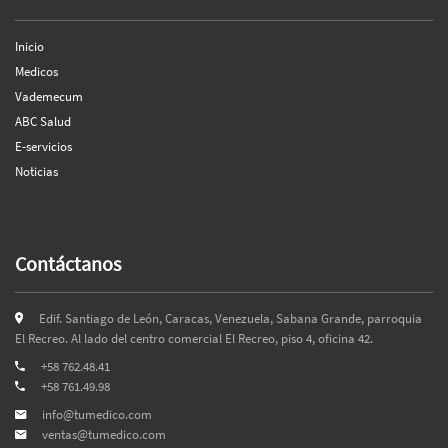
Inicio
Medicos
Vademecum
ABC Salud
E-servicios
Noticias
Contáctanos
Edif. Santiago de León, Caracas, Venezuela, Sabana Grande, parroquia
El Recreo. Al lado del centro comercial El Recreo, piso 4, oficina 42.
+58 762.48.41
+58 761.49.98
info@tumedico.com
ventas@tumedico.com