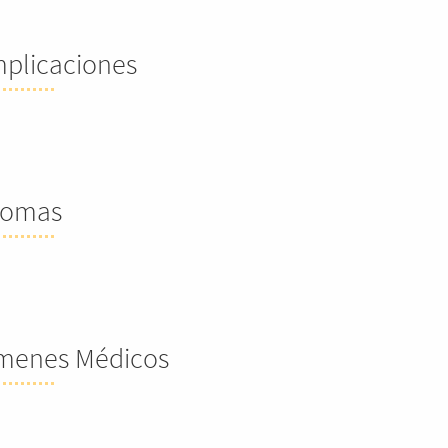
plicaciones
tomas
menes Médicos