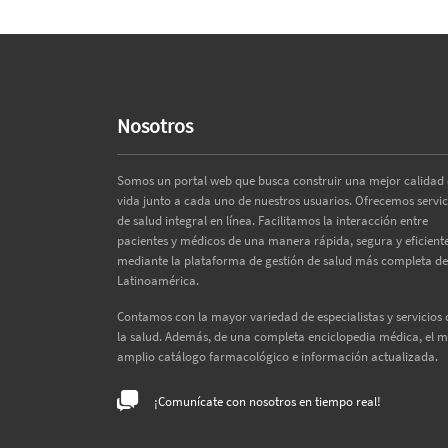
Nosotros
Somos un portal web que busca construir una mejor calidad
vida junto a cada uno de nuestros usuarios. Ofrecemos servic
de salud integral en línea. Facilitamos la interacción entre
pacientes y médicos de una manera rápida, segura y eficiente
mediante la plataforma de gestión de salud más completa de
Latinoamérica.
Contamos con la mayor variedad de especialistas y servicios 
la salud. Además, de una completa enciclopedia médica, el 
amplio catálogo farmacológico e información actualizada.
¡Comunícate con nosotros en tiempo real!