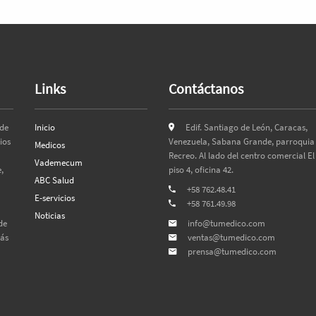
Links
Contáctanos
 de
Inicio
Edif. Santiago de León, Caracas,
ios
Venezuela, Sabana Grande, parroquia 
Medicos
Recreo. Al lado del centro comercial El
Vademecum
,
piso 4, oficina 42.
ABC Salud
+58 762.48.41
E-servicios
+58 761.49.98
Noticias
de
info@tumedico.com
más
ventas@tumedico.com
prensa@tumedico.com