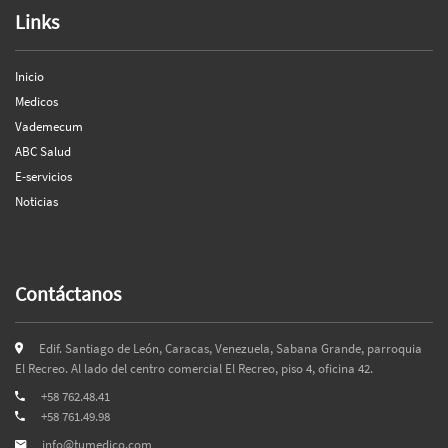
Links
Inicio
Medicos
Vademecum
ABC Salud
E-servicios
Noticias
Contáctanos
Edif. Santiago de León, Caracas, Venezuela, Sabana Grande, parroquia
El Recreo. Al lado del centro comercial El Recreo, piso 4, oficina 42.
+58 762.48.41
+58 761.49.98
info@tumedico.com