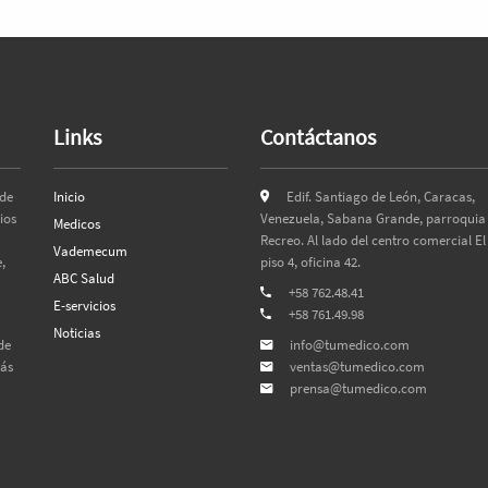
Links
Contáctanos
 de
Inicio
Edif. Santiago de León, Caracas,
ios
Venezuela, Sabana Grande, parroquia 
Medicos
Recreo. Al lado del centro comercial El
Vademecum
,
piso 4, oficina 42.
ABC Salud
+58 762.48.41
E-servicios
+58 761.49.98
Noticias
de
info@tumedico.com
más
ventas@tumedico.com
prensa@tumedico.com