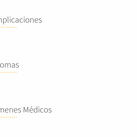
plicaciones
tomas
menes Médicos