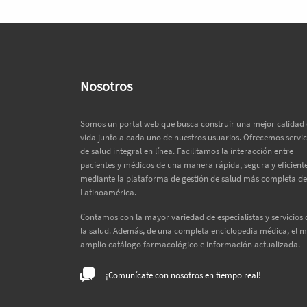
Nosotros
Somos un portal web que busca construir una mejor calidad
vida junto a cada uno de nuestros usuarios. Ofrecemos servic
de salud integral en línea. Facilitamos la interacción entre
pacientes y médicos de una manera rápida, segura y eficiente
mediante la plataforma de gestión de salud más completa de
Latinoamérica.
Contamos con la mayor variedad de especialistas y servicios 
la salud. Además, de una completa enciclopedia médica, el 
amplio catálogo farmacológico e información actualizada.
¡Comunícate con nosotros en tiempo real!