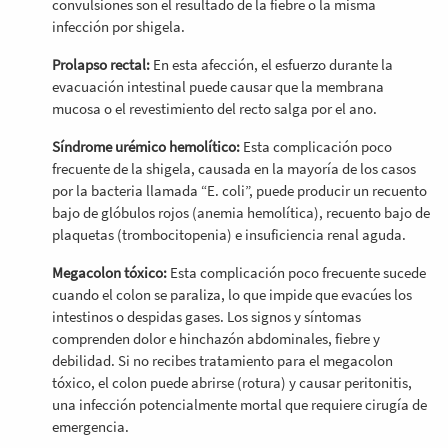
convulsiones son el resultado de la fiebre o la misma
infección por shigela.
Prolapso rectal:
En esta afección, el esfuerzo durante la
evacuación intestinal puede causar que la membrana
mucosa o el revestimiento del recto salga por el ano.
Síndrome urémico hemolítico:
Esta complicación poco
frecuente de la shigela, causada en la mayoría de los casos
por la bacteria llamada “E. coli”, puede producir un recuento
bajo de glóbulos rojos (anemia hemolítica), recuento bajo de
plaquetas (trombocitopenia) e insuficiencia renal aguda.
Megacolon tóxico:
Esta complicación poco frecuente sucede
cuando el colon se paraliza, lo que impide que evacúes los
intestinos o despidas gases. Los signos y síntomas
comprenden dolor e hinchazón abdominales, fiebre y
debilidad. Si no recibes tratamiento para el megacolon
tóxico, el colon puede abrirse (rotura) y causar peritonitis,
una infección potencialmente mortal que requiere cirugía de
emergencia.