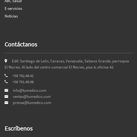
ABC Salud
E-servicios
Noticias
Contáctanos
Edif. Santiago de León, Caracas, Venezuela, Sabana Grande, parroquia
El Recreo. Al lado del centro comercial El Recreo, piso 4, oficina 42.
+58 762.48.41
+58 761.49.98
info@tumedico.com
ventas@tumedico.com
prensa@tumedico.com
Escríbenos