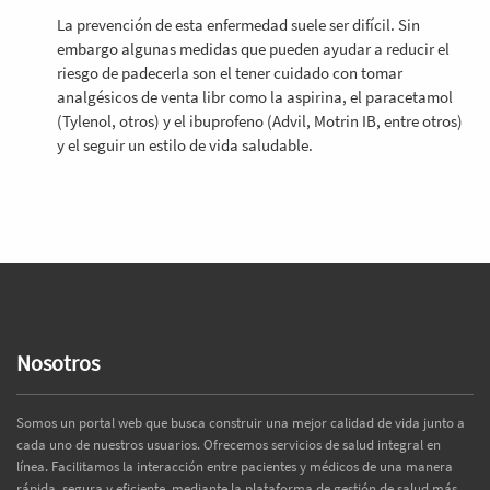
La prevención de esta enfermedad suele ser difícil. Sin
embargo algunas medidas que pueden ayudar a reducir el
riesgo de padecerla son el tener
cuidado con tomar
analgésicos de venta libr como la aspirina, el paracetamol
(Tylenol, otros) y el ibuprofeno (Advil, Motrin IB, entre otros)
y el seguir un estilo de vida saludable.
Nosotros
Somos un portal web que busca construir una mejor calidad de vida junto a
cada uno de nuestros usuarios. Ofrecemos servicios de salud integral en
línea. Facilitamos la interacción entre pacientes y médicos de una manera
rápida, segura y eficiente, mediante la plataforma de gestión de salud más