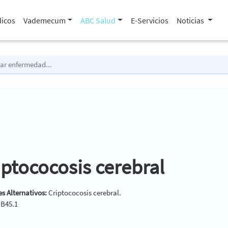
icos
Vademecum
ABC Salud
E-Servicios
Noticias
iptococosis cerebral
s Alternativos:
Criptococosis cerebral.
:
B45.1