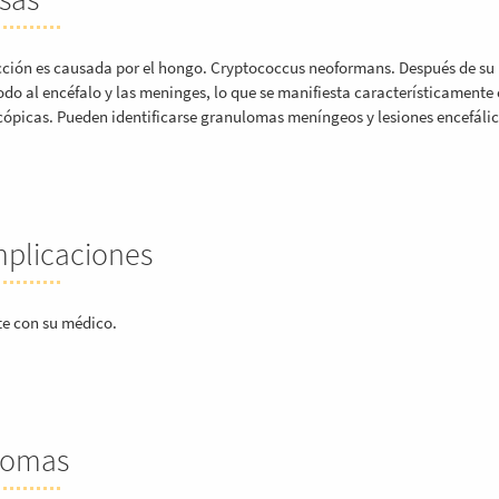
cción es causada por el hongo. Cryptococcus neoformans. Después de su 
odo al encéfalo y las meninges, lo que se manifiesta característicamente 
ópicas. Pueden identificarse granulomas meníngeos y lesiones encefáli
plicaciones
e con su médico.
tomas