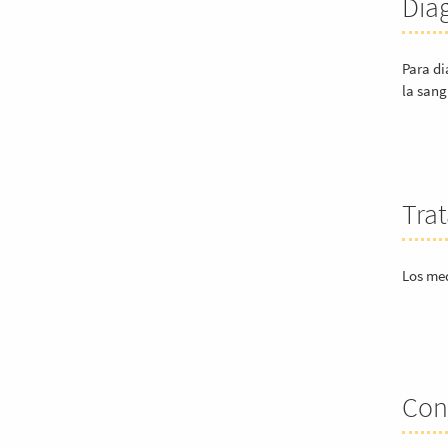
Dia
Para di
la sang
Tra
Los med
Con