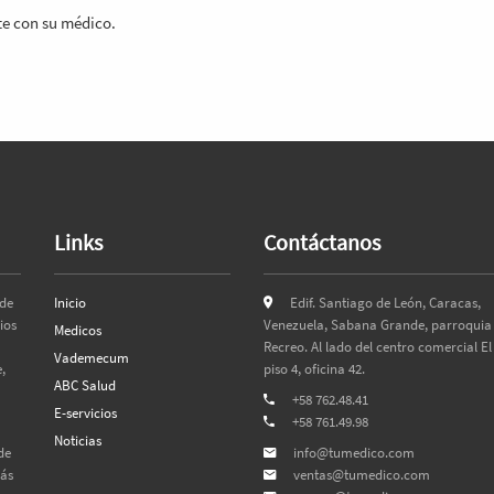
e con su médico.
Links
Contáctanos
 de
Inicio
Edif. Santiago de León, Caracas,
ios
Venezuela, Sabana Grande, parroquia 
Medicos
Recreo. Al lado del centro comercial El
Vademecum
,
piso 4, oficina 42.
ABC Salud
+58 762.48.41
E-servicios
+58 761.49.98
Noticias
de
info@tumedico.com
más
ventas@tumedico.com