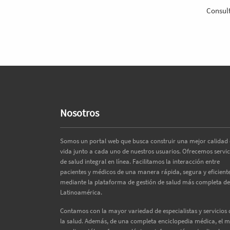
Consult
Nosotros
Somos un portal web que busca construir una mejor calidad
vida junto a cada uno de nuestros usuarios. Ofrecemos servic
de salud integral en línea. Facilitamos la interacción entre
pacientes y médicos de una manera rápida, segura y eficiente
mediante la plataforma de gestión de salud más completa de
Latinoamérica.
Contamos con la mayor variedad de especialistas y servicios 
la salud. Además, de una completa enciclopedia médica, el 