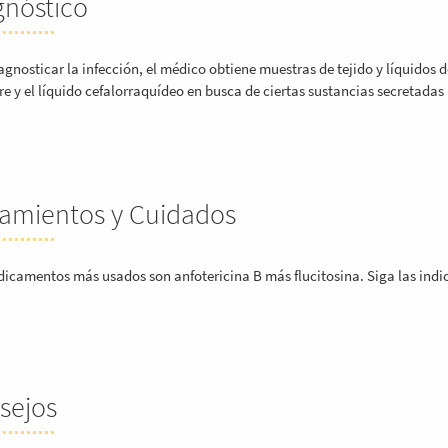
gnóstico
agnosticar la infección, el médico obtiene muestras de tejido y líquidos
re y el líquido cefalorraquídeo en busca de ciertas sustancias secretada
tamientos y Cuidados
icamentos más usados son anfotericina B más flucitosina. Siga las indi
sejos