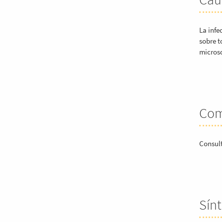
La infe
sobre t
microsc
Com
Consult
Sín