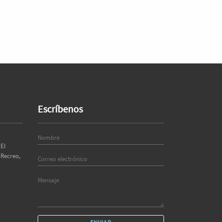
Escríbenos
El
 Recreo,