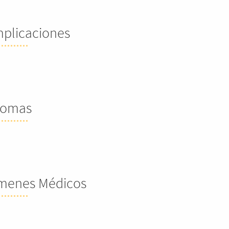
plicaciones
tomas
menes Médicos