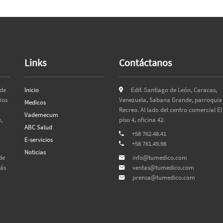
Links
Contáctanos
 de
Inicio
Edif. Santiago de León, Caracas,
ios
Venezuela, Sabana Grande, parroquia 
Medicos
Recreo. Al lado del centro comercial El
Vademecum
,
piso 4, oficina 42.
ABC Salud
+58 762.48.41
E-servicios
+58 761.49.98
Noticias
de
info@tumedico.com
más
ventas@tumedico.com
prensa@tumedico.com