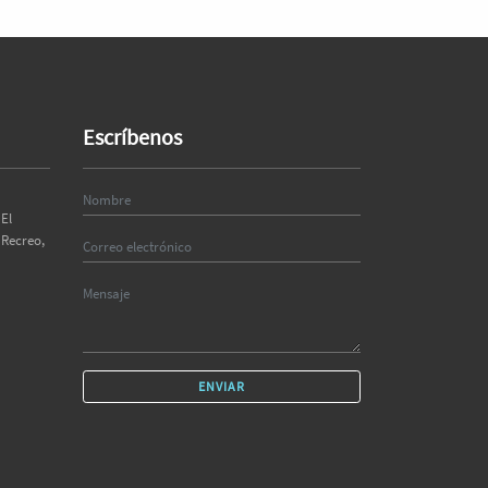
Escríbenos
El
 Recreo,
ENVIAR