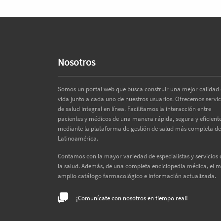
Nosotros
Somos un portal web que busca construir una mejor calidad
vida junto a cada uno de nuestros usuarios. Ofrecemos servic
de salud integral en línea. Facilitamos la interacción entre
pacientes y médicos de una manera rápida, segura y eficiente
mediante la plataforma de gestión de salud más completa de
Latinoamérica.
Contamos con la mayor variedad de especialistas y servicios 
la salud. Además, de una completa enciclopedia médica, el 
amplio catálogo farmacológico e información actualizada.
¡Comunícate con nosotros en tiempo real!