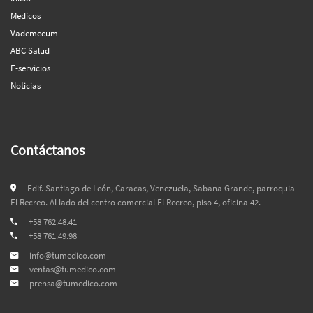
Medicos
Vademecum
ABC Salud
E-servicios
Noticias
Contáctanos
Edif. Santiago de León, Caracas, Venezuela, Sabana Grande, parroquia
El Recreo. Al lado del centro comercial El Recreo, piso 4, oficina 42.
+58 762.48.41
+58 761.49.98
info@tumedico.com
ventas@tumedico.com
prensa@tumedico.com