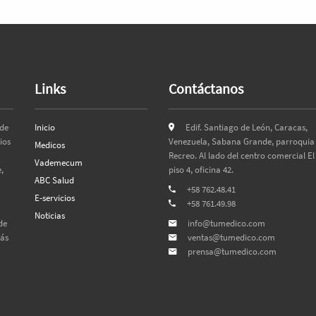
Links
Contáctanos
 de
Inicio
Edif. Santiago de León, Caracas,
ios
Venezuela, Sabana Grande, parroquia 
Medicos
Recreo. Al lado del centro comercial El
Vademecum
,
piso 4, oficina 42.
ABC Salud
+58 762.48.41
E-servicios
+58 761.49.98
Noticias
de
info@tumedico.com
más
ventas@tumedico.com
prensa@tumedico.com