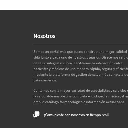
Nosotros
Somos un portal web que busca construir una mejor calidad
vida junto a cada uno de nuestros usuarios. Ofrecemos servic
de salud integral en línea. Facilitamos la interacción entre
pacientes y médicos de una manera rápida, segura y eficiente
mediante la plataforma de gestión de salud más completa de
Latinoamérica.
Contamos con la mayor variedad de especialistas y servicios 
la salud. Además, de una completa enciclopedia médica, el 
amplio catálogo farmacológico e información actualizada.
¡Comunícate con nosotros en tiempo real!