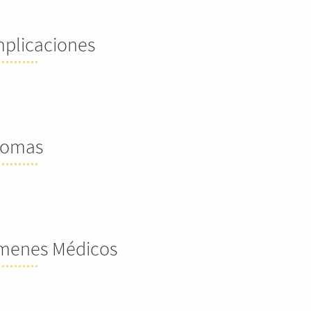
plicaciones
tomas
menes Médicos