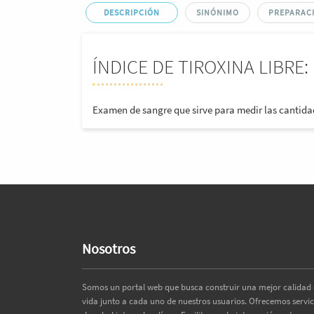
DESCRIPCIÓN
SINÓNIMO
PREPARACI
ÍNDICE DE TIROXINA LIBRE: 
Examen de sangre que sirve para medir las cantid
Nosotros
Somos un portal web que busca construir una mejor calidad
vida junto a cada uno de nuestros usuarios. Ofrecemos servic