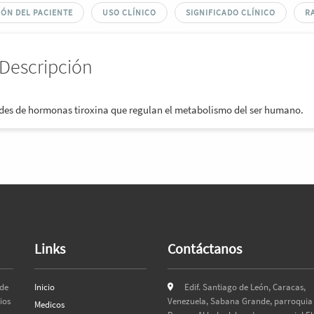
ÓN DEL PACIENTE
USO CLÍNICO
SIGNIFICADO CLÍNICO
R
Descripción
ades de hormonas tiroxina que regulan el metabolismo del ser humano.
Links
Contáctanos
 de
Inicio
Edif. Santiago de León, Caracas,
ios
Venezuela, Sabana Grande, parroquia 
Medicos