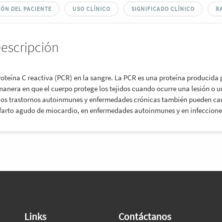
ÓN DEL PACIENTE
USO CLÍNICO
SIGNIFICADO CLÍNICO
R
Descripción
roteína C reactiva (PCR) en la sangre. La PCR es una proteína producida 
manera en que el cuerpo protege los tejidos cuando ocurre una lesión o u
unos trastornos autoinmunes y enfermedades crónicas también pueden ca
nfarto agudo de miocardio, en enfermedades autoinmunes y en infeccione
Links
Contáctanos