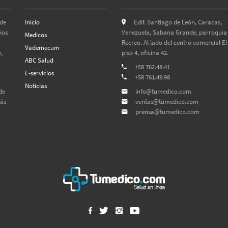
 de
Inicio
Edif. Santiago de León, Caracas,
ios
Venezuela, Sabana Grande, parroquia 
Medicos
Recreo. Al lado del centro comercial El
Vademecum
,
piso 4, oficina 42.
ABC Salud
+58 762.48.41
E-servicios
+58 761.49.98
Noticias
de
info@tumedico.com
más
ventas@tumedico.com
prensa@tumedico.com