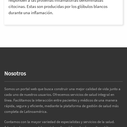
responden a las proteínas inflamatorias denominadas
citocinas. Estas son producidas por los glóbulos blancos
durante una inflamación.
Nosotros
Somos un portal web que busca construir una mejor calidad de vida junto a
cada uno de nuestros usuarios. Ofrecemos servicios de salud integral en
línea. Facilitamos la interacción entre pacientes y médicos de una manera
rápida, segura y eficiente, mediante la plataforma de gestión de salud más
completa de Latinoamérica.
Contamos con la mayor variedad de especialistas y servicios de la salud.