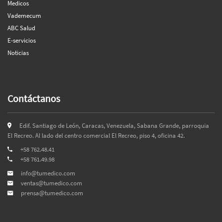
Medicos
Vademecum
ABC Salud
E-servicios
Noticias
Contáctanos
Edif. Santiago de León, Caracas, Venezuela, Sabana Grande, parroquia
El Recreo. Al lado del centro comercial El Recreo, piso 4, oficina 42.
+58 762.48.41
+58 761.49.98
info@tumedico.com
ventas@tumedico.com
prensa@tumedico.com