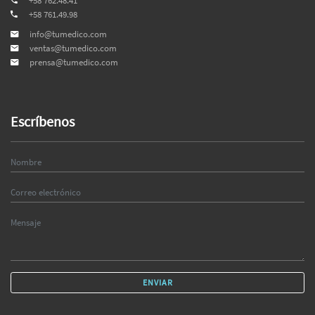
+58 762.48.41
+58 761.49.98
info@tumedico.com
ventas@tumedico.com
prensa@tumedico.com
Escríbenos
ENVIAR