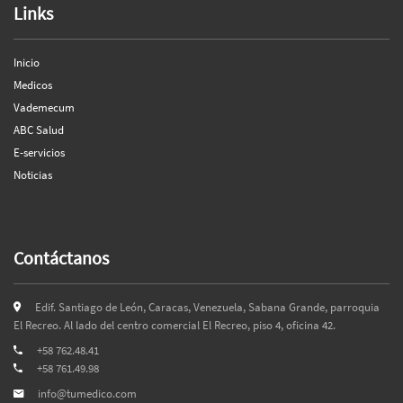
Links
Inicio
Medicos
Vademecum
ABC Salud
E-servicios
Noticias
Contáctanos
Edif. Santiago de León, Caracas, Venezuela, Sabana Grande, parroquia
El Recreo. Al lado del centro comercial El Recreo, piso 4, oficina 42.
+58 762.48.41
+58 761.49.98
info@tumedico.com