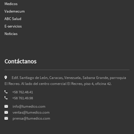
Medicos
Vademecum
ABC Salud
E-servicios
Noticias
Contáctanos
Edif. Santiago de León, Caracas, Venezuela, Sabana Grande, parroquia
El Recreo. Al lado del centro comercial El Recreo, piso 4, oficina 42.
+58 762.48.41
+58 761.49.98
info@tumedico.com
ventas@tumedico.com
prensa@tumedico.com