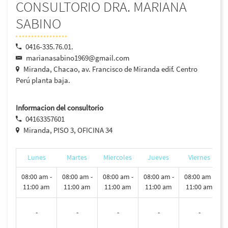
CONSULTORIO DRA. MARIANA
SABINO
0416-335.76.01.
marianasabino1969@gmail.com
Miranda, Chacao, av. Francisco de Miranda edif. Centro
Perú planta baja.
Informacion del consultorio
04163357601
Miranda, PISO 3, OFICINA 34
Lunes
Martes
Miercoles
Jueves
Viernes
08:00 am -
08:00 am -
08:00 am -
08:00 am -
08:00 am -
11:00 am
11:00 am
11:00 am
11:00 am
11:00 am
-
-
-
-
-