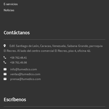
E-servicios
Noticias
Contáctanos
Edif. Santiago de León, Caracas, Venezuela, Sabana Grande, parroquia
El Recreo. Al lado del centro comercial El Recreo, piso 4, oficina 42.
+58 762.48.41
+58 761.49.98
info@tumedico.com
ventas@tumedico.com
prensa@tumedico.com
Escríbenos