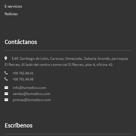
E-servicios
Noticias
Contáctanos
Edif. Santiago de León, Caracas, Venezuela, Sabana Grande, parroquia
El Recreo. Al lado del centro comercial El Recreo, piso 4, oficina 42.
+58 762.48.41
+58 761.49.98
info@tumedico.com
ventas@tumedico.com
prensa@tumedico.com
Escríbenos