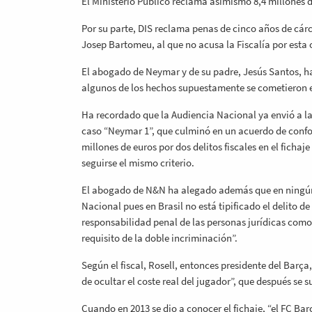
El Ministerio Público reclama asimismo 8,4 millones d
Por su parte, DIS reclama penas de cinco años de cárc
Josep Bartomeu, al que no acusa la Fiscalía por esta
El abogado de Neymar y de su padre, Jesús Santos, ha
algunos de los hechos supuestamente se cometieron e
Ha recordado que la Audiencia Nacional ya envió a la
caso “Neymar 1”, que culminó en un acuerdo de confo
millones de euros por dos delitos fiscales en el ficha
seguirse el mismo criterio.
El abogado de N&N ha alegado además que en ningún 
Nacional pues en Brasil no está tipificado el delito d
responsabilidad penal de las personas jurídicas como 
requisito de la doble incriminación”.
Según el fiscal, Rosell, entonces presidente del Barç
de ocultar el coste real del jugador”, que después se 
Cuando en 2013 se dio a conocer el fichaje, “el FC B