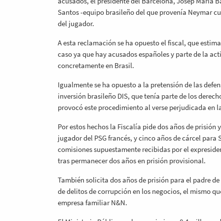
acusados, el presidente del Barcelona, Josep María Ba
Santos -equipo brasileño del que provenía Neymar cua
del jugador.
A esta reclamación se ha opuesto el fiscal, que estim
caso ya que hay acusados españoles y parte de la act
concretamente en Brasil.
Igualmente se ha opuesto a la pretensión de las defen
inversión brasileño DIS, que tenía parte de los derec
provocó este procedimiento al verse perjudicada en l
Por estos hechos la Fiscalía pide dos años de prisión
jugador del PSG francés, y cinco años de cárcel para
comisiones supuestamente recibidas por el expresiden
tras permanecer dos años en prisión provisional.
También solicita dos años de prisión para el padre 
de delitos de corrupción en los negocios, el mismo que
empresa familiar N&N.