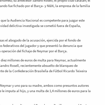
rtomeu; su antecesor Sandro Rosell; el propio club catalán; el
ndo fue fichado por el Barça- y N&N, la empresa de la familia
a que la Audiencia Nacional es competente para juzgar este
ividad delictiva investigada se cometió fuera de España,
sas el abogado de la acusación, ejercida por el fondo de
hos federativos del jugador y que presentó la denuncia que
a operación del fichaje de Neymar por el Barça.
 y diez millones de euros de multa para Neymar, actualmente
 Sandro Rosell, recientemente absuelto de blanqueo de
te de la Confederación Brasileña de Fútbol Ricardo Teixeira
de Neymar y uno para su madre, ambos como presuntos autores
 le imputa al hijo, y una multa de 1,4 millones de euros para la