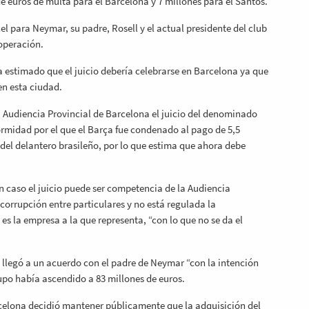
e euros de multa para el Barcelona y 7 millones para el Santos.
el para Neymar, su padre, Rosell y el actual presidente del club
 operación.
 estimado que el juicio debería celebrarse en Barcelona ya que
n esta ciudad.
 Audiencia Provincial de Barcelona el juicio del denominado
rmidad por el que el Barça fue condenado al pago de 5,5
je del delantero brasileño, por lo que estima que ahora debe
caso el juicio puede ser competencia de la Audiencia
e corrupción entre particulares y no está regulada la
es la empresa a la que representa, “con lo que no se da el
a, llegó a un acuerdo con el padre de Neymar “con la intención
supo había ascendido a 83 millones de euros.
arcelona decidió mantener públicamente que la adquisición del