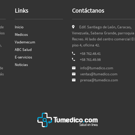
Links
Contáctanos
 de
Inicio
Edif. Santiago de León, Caracas,
ios
Venezuela, Sabana Grande, parroquia 
Medicos
Recreo. Al lado del centro comercial El
Vademecum
,
piso 4, oficina 42.
ABC Salud
+58 762.48.41
E-servicios
+58 761.49.98
Noticias
de
info@tumedico.com
más
ventas@tumedico.com
prensa@tumedico.com