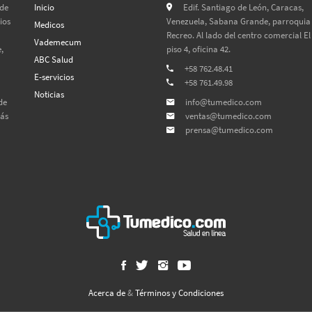
 de
Inicio
Edif. Santiago de León, Caracas,
ios
Venezuela, Sabana Grande, parroquia 
Medicos
Recreo. Al lado del centro comercial El
Vademecum
,
piso 4, oficina 42.
ABC Salud
+58 762.48.41
E-servicios
+58 761.49.98
Noticias
de
info@tumedico.com
más
ventas@tumedico.com
prensa@tumedico.com
Acerca de
&
Términos y Condiciones