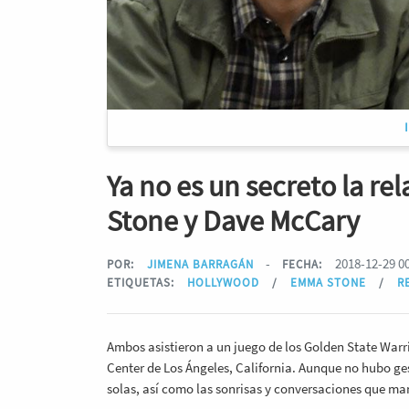
Ya no es un secreto la r
Stone y Dave McCary
-
2018-12-29 0
POR:
JIMENA BARRAGÁN
FECHA:
ETIQUETAS:
HOLLYWOOD
/
EMMA STONE
/
R
Ambos asistieron a un juego de los Golden State Warri
Center de Los Ángeles, California. Aunque no hubo ges
solas, así como las sonrisas y conversaciones que ma