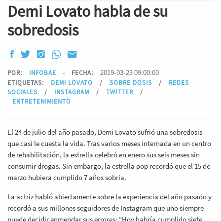
Demi Lovato habla de su
sobredosis
-
2019-03-23 09:00:00
POR:
INFOBAE
FECHA:
ETIQUETAS:
DEMI LOVATO
/
SOBRE DOSIS
/
REDES
SOCIALES
/
INSTAGRAM
/
TWITTER
/
ENTRETENIMIENTO
El 24 de julio del año pasado, Demi Lovato sufrió una sobredosis
que casi le cuesta la vida. Tras varios meses internada en un centro
de rehabilitación, la estrella celebró en enero sus seis meses sin
consumir drogas. Sin embargo, la estrella pop recordó que el 15 de
marzo hubiera cumplido 7 años sobria.
La actriz habló abiertamente sobre la experiencia del año pasado y
recordó a sus millones seguidores de Instagram que uno siempre
puede decidir enmendar sus errores: “Hoy habría cumplido siete