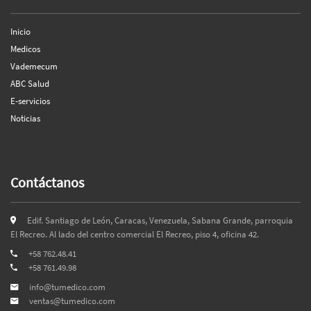
Inicio
Medicos
Vademecum
ABC Salud
E-servicios
Noticias
Contáctanos
Edif. Santiago de León, Caracas, Venezuela, Sabana Grande, parroquia
El Recreo. Al lado del centro comercial El Recreo, piso 4, oficina 42.
+58 762.48.41
+58 761.49.98
info@tumedico.com
ventas@tumedico.com