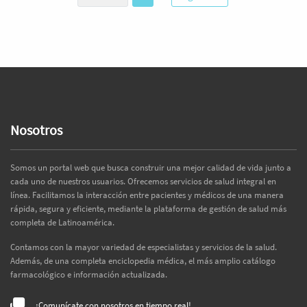
Nosotros
Somos un portal web que busca construir una mejor calidad de vida junto a
cada uno de nuestros usuarios. Ofrecemos servicios de salud integral en
línea. Facilitamos la interacción entre pacientes y médicos de una manera
rápida, segura y eficiente, mediante la plataforma de gestión de salud más
completa de Latinoamérica.
Contamos con la mayor variedad de especialistas y servicios de la salud.
Además, de una completa enciclopedia médica, el más amplio catálogo
farmacológico e información actualizada.
¡Comunícate con nosotros en tiempo real!