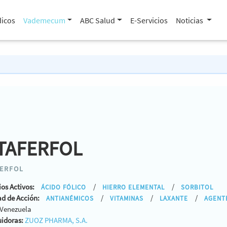
icos
Vademecum
ABC Salud
E-Servicios
Noticias
TAFERFOL
FERFOL
ios Activos:
/
/
ÁCIDO FÓLICO
HIERRO ELEMENTAL
SORBITOL
ad de Acción:
/
/
/
ANTIANÉMICOS
VITAMINAS
LAXANTE
AGENT
Venezuela
uidoras:
ZUOZ PHARMA, S.A.