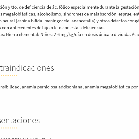
ión y tto. de deficiencia de ác. fólico especialmente durante la gestació
 megaloblásticas, alcoholismo, síndromes de malabsorción, esprue, en
o neural (espina bífida, meningocele, anencefalia) y otros defectos con
 con antecedentes de hijo o feto con estas deficiencias.
as: Hierro elemental: Niños: 2-6 mg/kg/día en dosis única o dividida. Áci
traindicaciones
nsibilidad, anemia perniciosa addisoniana, anemia megaloblástica por de
sentaciones