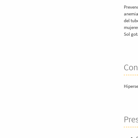
Prevenc
anemias
del tub
mujeres
Sol got
Con
Hiperse
Pre