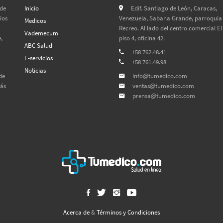
 de
Inicio
Edif. Santiago de León, Caracas,
ios
Venezuela, Sabana Grande, parroquia 
Medicos
Recreo. Al lado del centro comercial El
Vademecum
,
piso 4, oficina 42.
ABC Salud
+58 762.48.41
E-servicios
+58 761.49.98
Noticias
de
info@tumedico.com
más
ventas@tumedico.com
prensa@tumedico.com
Acerca de
&
Términos y Condiciones