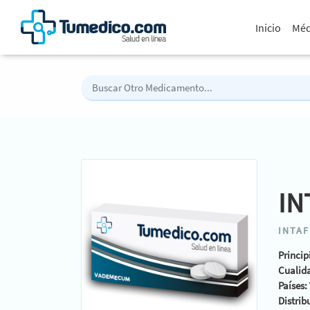
Inicio
Méd
IN
INTA
Princip
Cualid
Países:
Distrib