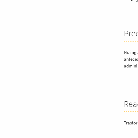
Pre
No inge
anteced
adminis
Rea
Trastor