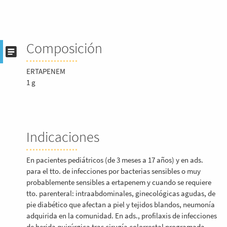
Composición
ERTAPENEM
1 g
Indicaciones
En pacientes pediátricos (de 3 meses a 17 años) y en ads.
para el tto. de infecciones por bacterias sensibles o muy
probablemente sensibles a ertapenem y cuando se requiere
tto. parenteral: intraabdominales, ginecológicas agudas, de
pie diabético que afectan a piel y tejidos blandos, neumonía
adquirida en la comunidad. En ads., profilaxis de infecciones
de herida quirúrgica tras cirugía colorrectal programada.