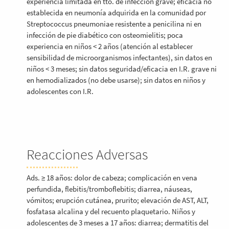
experiencia limitada en tto. de infección grave; eficacia no
establecida en neumonía adquirida en la comunidad por
Streptococcus pneumoniae resistente a penicilina ni en
infección de pie diabético con osteomielitis; poca
experiencia en niños < 2 años (atención al establecer
sensibilidad de microorganismos infectantes), sin datos en
niños < 3 meses; sin datos seguridad/eficacia en I.R. grave ni
en hemodializados (no debe usarse); sin datos en niños y
adolescentes con I.R.
Reacciones Adversas
Ads. ≥ 18 años: dolor de cabeza; complicación en vena
perfundida, flebitis/tromboflebitis; diarrea, náuseas,
vómitos; erupción cutánea, prurito; elevación de AST, ALT,
fosfatasa alcalina y del recuento plaquetario. Niños y
adolescentes de 3 meses a 17 años: diarrea; dermatitis del