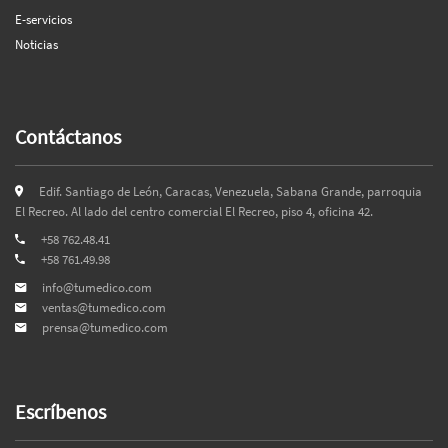
E-servicios
Noticias
Contáctanos
Edif. Santiago de León, Caracas, Venezuela, Sabana Grande, parroquia
El Recreo. Al lado del centro comercial El Recreo, piso 4, oficina 42.
+58 762.48.41
+58 761.49.98
info@tumedico.com
ventas@tumedico.com
prensa@tumedico.com
Escríbenos