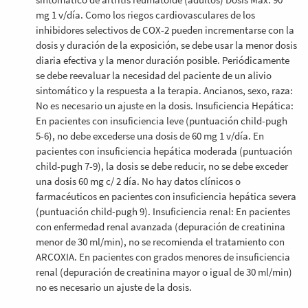
mg 1 v/día. Como los riegos cardiovasculares de los
inhibidores selectivos de COX-2 pueden incrementarse con la
dosis y duración de la exposición, se debe usar la menor dosis
diaria efectiva y la menor duración posible. Periódicamente
se debe reevaluar la necesidad del paciente de un alivio
sintomático y la respuesta a la terapia. Ancianos, sexo, raza:
No es necesario un ajuste en la dosis. Insuficiencia Hepática:
En pacientes con insuficiencia leve (puntuación child-pugh
5-6), no debe excederse una dosis de 60 mg 1 v/día. En
pacientes con insuficiencia hepática moderada (puntuación
child-pugh 7-9), la dosis se debe reducir, no se debe exceder
una dosis 60 mg c/ 2 día. No hay datos clínicos o
farmacéuticos en pacientes con insuficiencia hepática severa
(puntuación child-pugh 9). Insuficiencia renal: En pacientes
con enfermedad renal avanzada (depuración de creatinina
menor de 30 ml/min), no se recomienda el tratamiento con
ARCOXIA. En pacientes con grados menores de insuficiencia
renal (depuración de creatinina mayor o igual de 30 ml/min)
no es necesario un ajuste de la dosis.