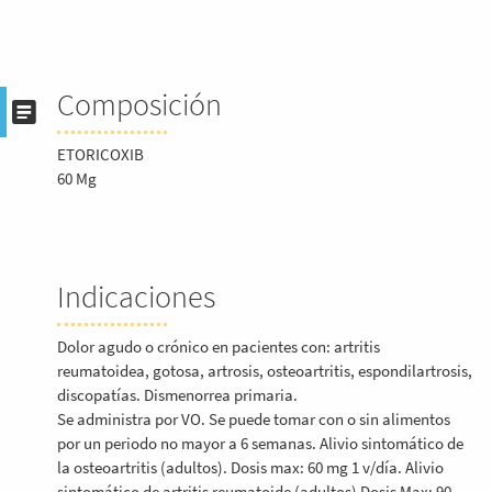
Composición
ETORICOXIB
60 Mg
Indicaciones
Dolor agudo o crónico en pacientes con: artritis
reumatoidea, gotosa, artrosis, osteoartritis, espondilartrosis,
discopatías. Dismenorrea primaria.
Se administra por VO. Se puede tomar con o sin alimentos
por un periodo no mayor a 6 semanas. Alivio sintomático de
la osteoartritis (adultos). Dosis max: 60 mg 1 v/día. Alivio
sintomático de artritis reumatoide (adultos) Dosis Max: 90