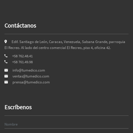
Contáctanos
Edif. Santiago de León, Caracas, Venezuela, Sabana Grande, parroquia
El Recreo. Al lado del centro comercial El Recreo, piso 4, oficina 42.
+58 762.48.41
+58 761.49.98
info@tumedico.com
ventas@tumedico.com
prensa@tumedico.com
Escríbenos