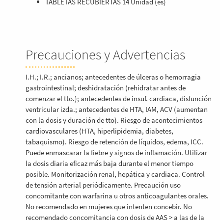
TABLETAS RECUBIERTAS 14 Unidad (es)
Precauciones y Advertencias
I.H.; I.R.; ancianos; antecedentes de úlceras o hemorragia
gastrointestinal; deshidratación (rehidratar antes de
comenzar el tto.); antecedentes de insuf. cardiaca, disfunción
ventricular izda.; antecedentes de HTA, IAM, ACV (aumentan
con la dosis y duración de tto). Riesgo de acontecimientos
cardiovasculares (HTA, hiperlipidemia, diabetes,
tabaquismo). Riesgo de retención de líquidos, edema, ICC.
Puede enmascarar la fiebre y signos de inflamación. Utilizar
la dosis diaria eficaz más baja durante el menor tiempo
posible. Monitorización renal, hepática y cardiaca. Control
de tensión arterial periódicamente. Precaución uso
concomitante con warfarina u otros anticoagulantes orales.
No recomendado en mujeres que intenten concebir. No
recomendado concomitancia con dosis de AAS > a las de la