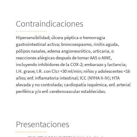
Contraindicaciones
Hipersensibilidad; úlcera péptica o hemorragia
gastrointestinal activa; broncoespasmo, rinitis aguda,
pólipos nasales, edema angioneurótico, urticaria, o
reacciones alérgicas después de tomar AAS o AINE,
incluyendo inhibidores de la COX-2; embarazo y lactancia;
I.H. grave; I.R. con Clcr <30 ml/min; niños y adolescentes <16
años; enf. inflamatoria intestinal; ICC (NYHA II-IV); HTA
elevada y no controlada; cardiopatía isquémica, enf. arterial
periférica y/o enf. cerebrovascular establecidas.
Presentaciones