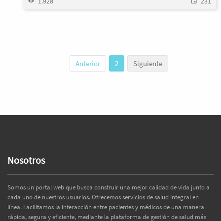
1.928
231
Anterior
2
Siguiente
Nosotros
Somos un portal web que busca construir una mejor calidad de vida junto a
cada uno de nuestros usuarios. Ofrecemos servicios de salud integral en
línea. Facilitamos la interacción entre pacientes y médicos de una manera
rápida, segura y eficiente, mediante la plataforma de gestión de salud más