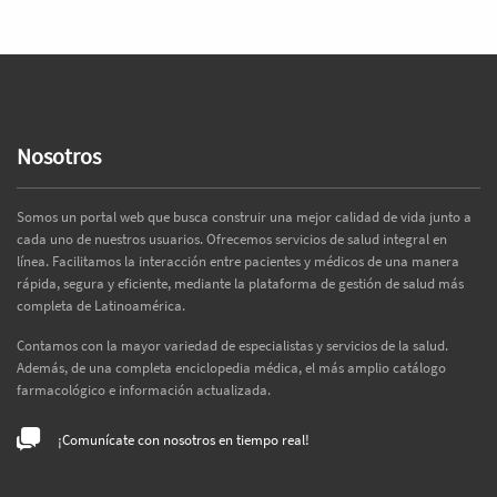
Nosotros
Somos un portal web que busca construir una mejor calidad de vida junto a
cada uno de nuestros usuarios. Ofrecemos servicios de salud integral en
línea. Facilitamos la interacción entre pacientes y médicos de una manera
rápida, segura y eficiente, mediante la plataforma de gestión de salud más
completa de Latinoamérica.
Contamos con la mayor variedad de especialistas y servicios de la salud.
Además, de una completa enciclopedia médica, el más amplio catálogo
farmacológico e información actualizada.
¡Comunícate con nosotros en tiempo real!