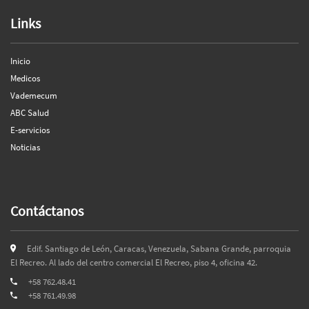
Links
Inicio
Medicos
Vademecum
ABC Salud
E-servicios
Noticias
Contáctanos
Edif. Santiago de León, Caracas, Venezuela, Sabana Grande, parroquia
El Recreo. Al lado del centro comercial El Recreo, piso 4, oficina 42.
+58 762.48.41
+58 761.49.98