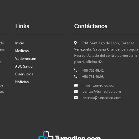
Links
Contáctanos
 de
Inicio
Edif. Santiago de León, Caracas,
ios
Venezuela, Sabana Grande, parroquia 
Medicos
Recreo. Al lado del centro comercial El
Vademecum
,
piso 4, oficina 42.
ABC Salud
+58 762.48.41
E-servicios
+58 761.49.98
Noticias
de
info@tumedico.com
más
ventas@tumedico.com
prensa@tumedico.com