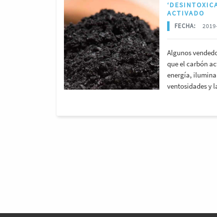
‘DESINTOXIC
ACTIVADO
FECHA:
2019-
Algunos vendedo
que el carbón a
energía, iluminar
ventosidades y l