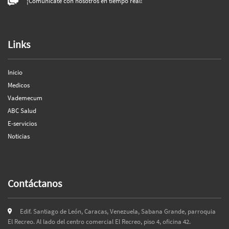
¡Comunícate con nosotros en tiempo real!
Links
Inicio
Medicos
Vademecum
ABC Salud
E-servicios
Noticias
Contáctanos
Edif. Santiago de León, Caracas, Venezuela, Sabana Grande, parroquia
El Recreo. Al lado del centro comercial El Recreo, piso 4, oficina 42.