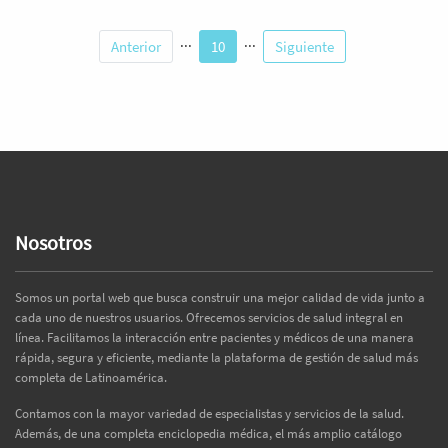
...
...
Anterior
10
Siguiente
Nosotros
Somos un portal web que busca construir una mejor calidad de vida junto a
cada uno de nuestros usuarios. Ofrecemos servicios de salud integral en
línea. Facilitamos la interacción entre pacientes y médicos de una manera
rápida, segura y eficiente, mediante la plataforma de gestión de salud más
completa de Latinoamérica.
Contamos con la mayor variedad de especialistas y servicios de la salud.
Además, de una completa enciclopedia médica, el más amplio catálogo