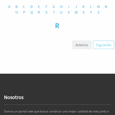
A
B
C
D
E
F
G
H
I
J
K
L
M
N
O
P
Q
R
S
T
U
V
W
X
Y
Z
R
Anterior
Siguiente
Nosotros
Somos un portal web que busca construir una mejor calidad de vida junto a