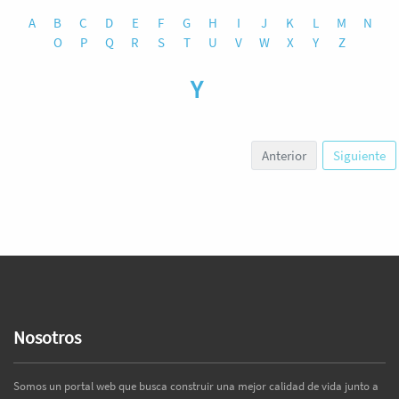
A
B
C
D
E
F
G
H
I
J
K
L
M
N
O
P
Q
R
S
T
U
V
W
X
Y
Z
Y
Anterior
Siguiente
Nosotros
Somos un portal web que busca construir una mejor calidad de vida junto a