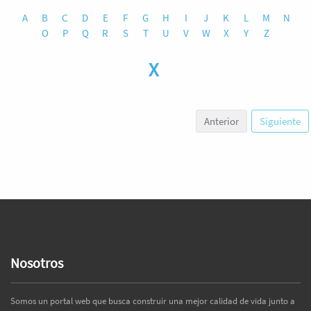
A
B
C
D
E
F
G
H
I
J
K
L
M
N
O
P
Q
R
S
T
U
V
W
X
Y
Z
X
Anterior
Siguiente
Nosotros
Somos un portal web que busca construir una mejor calidad de vida junto a