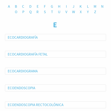
A
B
C
D
E
F
G
H
I
J
K
L
M
N
O
P
Q
R
S
T
U
V
W
X
Y
Z
E
ECOCARDIOGRAFÍA
ECOCARDIOGRAFÍA FETAL
ECOCARDIOGRAMA
ECOENDOSCOPIA
ECOENDOSCOPIA RECTOCOLÓNICA